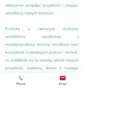
efektywnie zarządzać projektami i osiągać
satysfakcję naszych klientów.
Praktyka u cenionych mistrzów
architektury zabytkowej z
międzynarodową renomą umożliwia nam
korzystanie z najlepszych praktyk i technik,
co przekłada się na wysoką jakość naszych
projektów. Jesteśmy dumni z naszego
wkładu w zachowanie dziedzictwa
kulturowego i tworzenia harmonijnych,
Phone
Email
funkcjonalnych przestrzeni, które łączą
przeszłość z teraźniejszością.